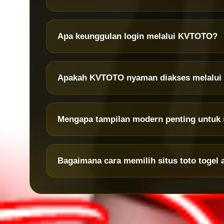
Apa keunggulan login melalui KVTOTO?
Apakah KVTOTO nyaman diakses melalui
Mengapa tampilan modern penting untuk si
Bagaimana cara memilih situs toto togel a