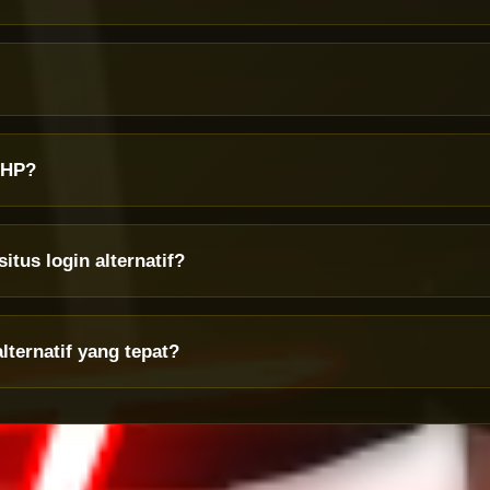
 HP?
tus login alternatif?
lternatif yang tepat?