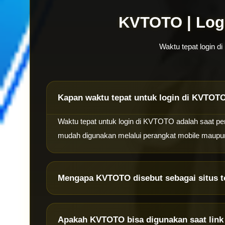
KVTOTO | Logi
Waktu tepat login d
Kapan waktu tepat untuk login di KVTOT
Waktu tepat untuk login di KVTOTO adalah saat pen
mudah digunakan melalui perangkat mobile maupu
Mengapa KVTOTO disebut sebagai situs tot
Apakah KVTOTO bisa digunakan saat link 