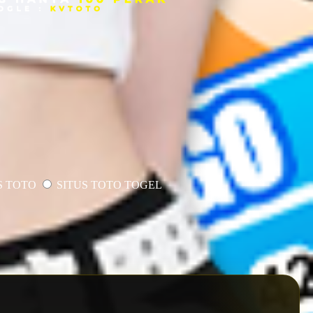
S TOTO
SITUS TOTO TOGEL