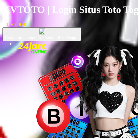
KVTOTO | Login Situs Toto Tog
I
IDR5,000
Create an account to favorite this design!