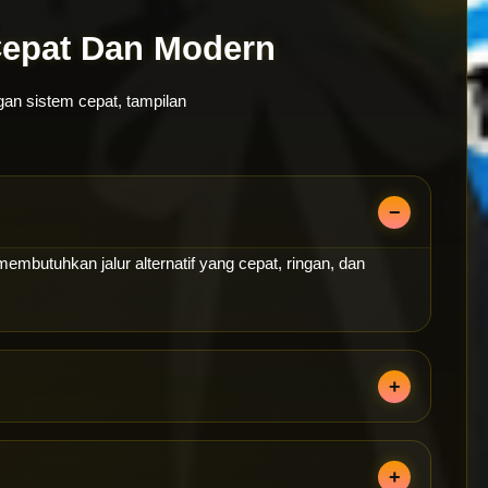
 Cepat Dan Modern
gan sistem cepat, tampilan
mbutuhkan jalur alternatif yang cepat, ringan, dan