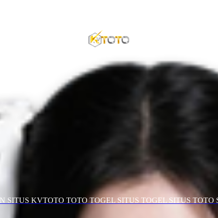
IN
SITUS KVTOTO
TOTO TOGEL
SITUS TOGEL
SITUS TOTO