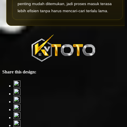
penting mudah ditemukan, jadi proses masuk terasa
lebih efisien tanpa harus mencari-cari terlalu lama.
Share this design: