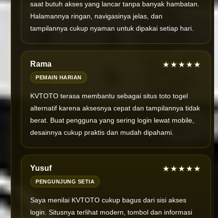
saat butuh akses yang lancar tanpa banyak hambatan.
Halamannya ringan, navigasinya jelas, dan
tampilannya cukup nyaman untuk dipakai setiap hari.
Rama
★★★★★
PEMAIN HARIAN
KVTOTO terasa membantu sebagai situs toto togel
alternatif karena aksesnya cepat dan tampilannya tidak
berat. Buat pengguna yang sering login lewat mobile,
desainnya cukup praktis dan mudah dipahami.
Yusuf
★★★★★
PENGUNJUNG SETIA
Saya menilai KVTOTO cukup bagus dari sisi akses
login. Situsnya terlihat modern, tombol dan informasi