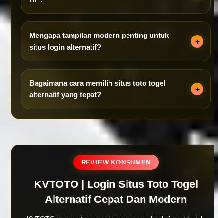
Mengapa tampilan modern penting untuk
situs login alternatif?
Bagaimana cara memilih situs toto togel
alternatif yang tepat?
REVIEW KONSUMEN
KVTOTO | Login Situs Toto Togel
Alternatif Cepat Dan Modern