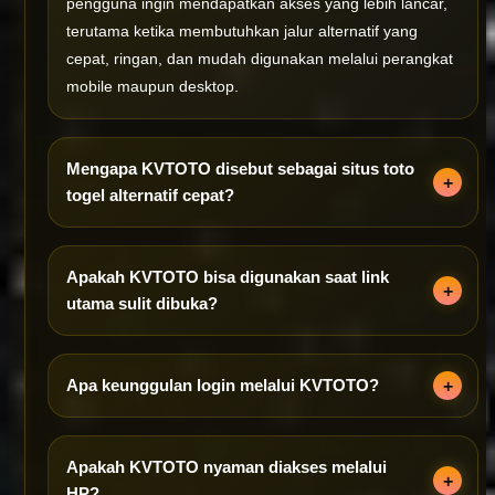
pengguna ingin mendapatkan akses yang lebih lancar,
terutama ketika membutuhkan jalur alternatif yang
cepat, ringan, dan mudah digunakan melalui perangkat
mobile maupun desktop.
Mengapa KVTOTO disebut sebagai situs toto
togel alternatif cepat?
Apakah KVTOTO bisa digunakan saat link
utama sulit dibuka?
Apa keunggulan login melalui KVTOTO?
Apakah KVTOTO nyaman diakses melalui
HP?