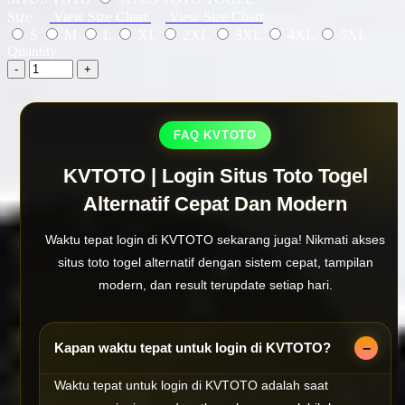
Size
View Size Chart
View Size Chart
S
M
L
XL
2XL
3XL
4XL
5XL
Quantity
-
+
FAQ KVTOTO
KVTOTO | Login Situs Toto Togel
Alternatif Cepat Dan Modern
Waktu tepat login di KVTOTO sekarang juga! Nikmati akses
situs toto togel alternatif dengan sistem cepat, tampilan
modern, dan result terupdate setiap hari.
Kapan waktu tepat untuk login di KVTOTO?
Waktu tepat untuk login di KVTOTO adalah saat