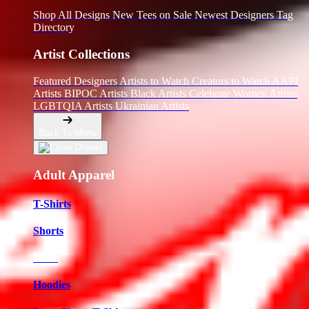
Shop All Designs
New Tees on Sale
Newest Designers
Tag
Directory
Artist Collections
Featured Designers
Artists to Watch
Creators to Watch
AAPI
Artists
BIPOC Artists
Black Artists
Celebrate Women Artists
LGBTQIA Artists
Ukrainian Artists
Back To Menu
Adult Apparel
T-Shirts
Shorts
New!
Hoodies