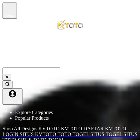
Shop
SEARCH DI GOOGLE KVTOTO
SITUS KVTOTO
LINK KVTOTO
Account
Explore Categories
Popular Products
Shop All Designs
KVTOTO
KVTOTO DAFTAR
KVTOTO
LOGIN
SITUS KVTOTO
TOTO TOGEL
SITUS TOGEL
SITUS
TOTO
SITUS TOTO TOGEL