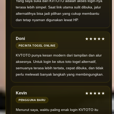
Yang saya suka dari KVTOTO adalah akses login-nya
terasa lebih simpel. Saat link utama sulit dibuka, jalur
alternatifnya bisa jadi pilihan yang cukup membantu
dan tetap nyaman digunakan lewat HP.
Doni
★★★★★
PECINTA TOGEL ONLINE
KVTOTO punya kesan modern dari tampilan dan alur
aksesnya. Untuk login ke situs toto togel alternatif,
semuanya terasa lebih tertata, cepat dibuka, dan tidak
perlu melewati banyak langkah yang membingungkan.
Kevin
★★★★★
PENGGUNA BARU
Menurut saya, waktu paling enak login KVTOTO itu