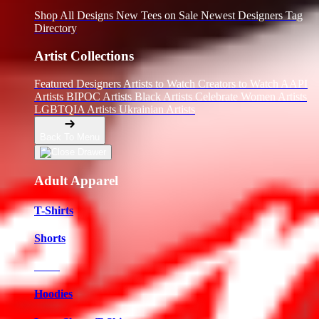
Shop All Designs
New Tees on Sale
Newest Designers
Tag
Directory
Artist Collections
Featured Designers
Artists to Watch
Creators to Watch
AAPI
Artists
BIPOC Artists
Black Artists
Celebrate Women Artists
LGBTQIA Artists
Ukrainian Artists
Back To Menu
Adult Apparel
T-Shirts
Shorts
New!
Hoodies