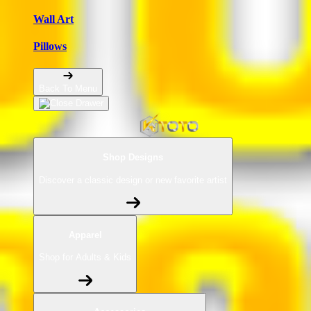
Wall Art
Pillows
Back To Menu
Shop Designs
Discover a classic design or new favorite artist
Apparel
Shop for Adults & Kids