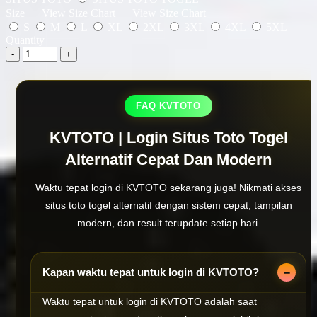
Size
View Size Chart
View Size Chart
S
M
L
XL
2XL
3XL
4XL
5XL
Quantity
-
+
FAQ KVTOTO
KVTOTO | Login Situs Toto Togel
Alternatif Cepat Dan Modern
Waktu tepat login di KVTOTO sekarang juga! Nikmati akses
situs toto togel alternatif dengan sistem cepat, tampilan
modern, dan result terupdate setiap hari.
Kapan waktu tepat untuk login di KVTOTO?
Waktu tepat untuk login di KVTOTO adalah saat