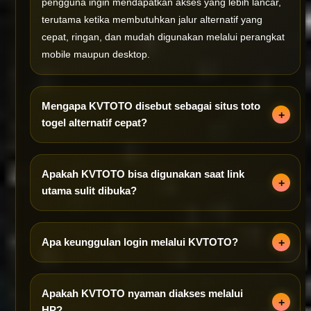
pengguna ingin mendapatkan akses yang lebih lancar,
terutama ketika membutuhkan jalur alternatif yang
cepat, ringan, dan mudah digunakan melalui perangkat
mobile maupun desktop.
Mengapa KVTOTO disebut sebagai situs toto
togel alternatif cepat?
Apakah KVTOTO bisa digunakan saat link
utama sulit dibuka?
Apa keunggulan login melalui KVTOTO?
Apakah KVTOTO nyaman diakses melalui
HP?