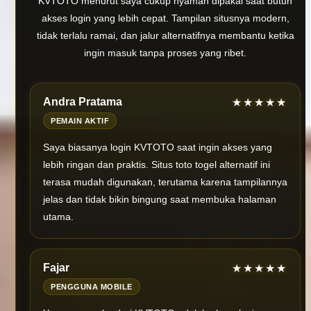
KVTOTO menurut saya cukup nyaman dipakai saat butuh
akses login yang lebih cepat. Tampilan situsnya modern,
tidak terlalu ramai, dan jalur alternatifnya membantu ketika
ingin masuk tanpa proses yang ribet.
Andra Pratama
★★★★★
PEMAIN AKTIF
Saya biasanya login KVTOTO saat ingin akses yang
lebih ringan dan praktis. Situs toto togel alternatif ini
terasa mudah digunakan, terutama karena tampilannya
jelas dan tidak bikin bingung saat membuka halaman
utama.
Fajar
★★★★★
PENGGUNA MOBILE